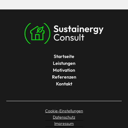
100% Heizkörper
Dämmung
Keine Fassadendämmung, geringe
Dachdämmung, Dacheindeckung 2003
Fenstergüte
Startseite
Leistungen
2-fach KS, 1988
Motivation
Referenzen
iSFP
Kontakt
Anamnese des bautechnischen, -physikalischen
sowie heizungstechnischen Ist-Zustands,
mehrere Vororttermine, Beantragung der 50%
BAFA-Förderung iSFP in EVEBI, ausführliche
Cookie-Einstellungen
Dokumentation, Energieausweis,
Datenschutz
Thermographieaufnahme, Drohnenaufnahme
Impressum
von Dach und Fassade